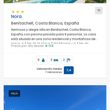
Nora
Benitachell, Costa Blanca, España
Hermosa y alegre villa en Benitachell, Costa Blanca,
España, con piscina privada para 6 personas. La casa
está situada en una zona residencial y montañosa de
playa, a 4 km de la playa Cala Moraig y a 4 km de
Precio por día desde:
€ 173
Moraira.
6
3
2
Valoración media
7,4
7 Valoraciones
VILLA