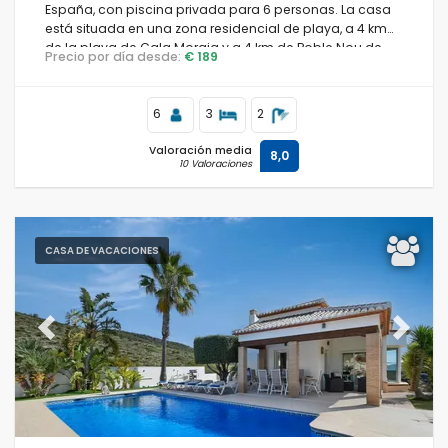
España, con piscina privada para 6 personas. La casa
está situada en una zona residencial de playa, a 4 km
de la playa de Cala Moraig y a 4 km de Poble Nou de
Precio por día desde:
€ 189
Benitachell.
6
3
2
Valoración media
8,0
10 Valoraciones
CASA DE VACACIONES
Previous
Next