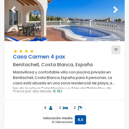
Previous
Next
Vistas
Categorías adicionales
Casa Carmen 4 pax
Benitachell, Costa Blanca, España
Maravillosa y confortable villa con piscina privada en
Benitachell, Costa Blanca, España para 4 personas. La
casa está situada en una zona residencial de playa, a 4
km de la playa Cala Moraig y a 4 km del Poble Nou de
Precio por día desde:
€ 151
Benitachell.
4
2
2
Valoración media
8,0
10 Valoraciones