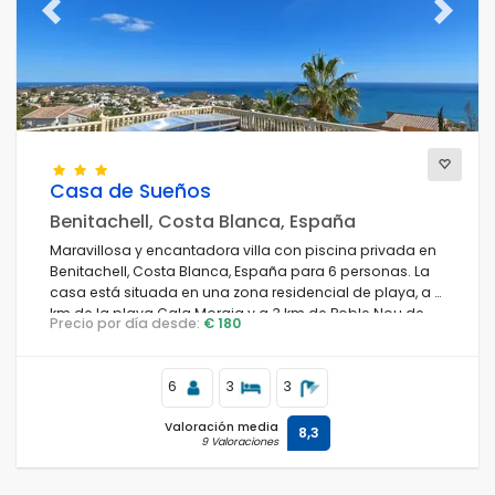
Previous
Next
Casa de Sueños
Benitachell, Costa Blanca, España
Maravillosa y encantadora villa con piscina privada en
Benitachell, Costa Blanca, España para 6 personas. La
casa está situada en una zona residencial de playa, a 3
km de la playa Cala Moraig y a 3 km de Poble Nou de
Precio por día desde:
€ 180
Benitachell.
6
3
3
Valoración media
8,3
9 Valoraciones