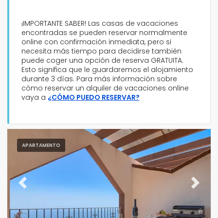
¡IMPORTANTE SABER! Las casas de vacaciones
encontradas se pueden reservar normalmente
online con confirmación inmediata, pero si
necesita más tiempo para decidirse también
Tipo de alojamiento
puede coger una opción de reserva GRATUITA.
Esto significa que le guardaremos el alojamiento
durante 3 días. Para más información sobre
Personas
cómo reservar un alquiler de vacaciones online
vaya a
¿CÓMO PUEDO RESERVAR?
Dormitorios
Cuartos de baño
APARTAMENTO
Previous
Next
Servicios populares