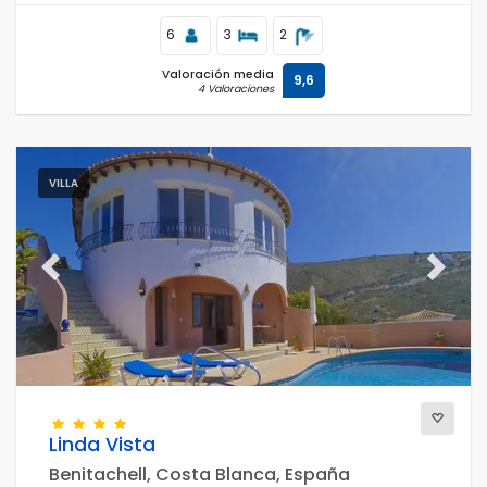
6
3
2
Valoración media
9,6
4 Valoraciones
VILLA
Previous
Next
Linda Vista
Benitachell, Costa Blanca, España