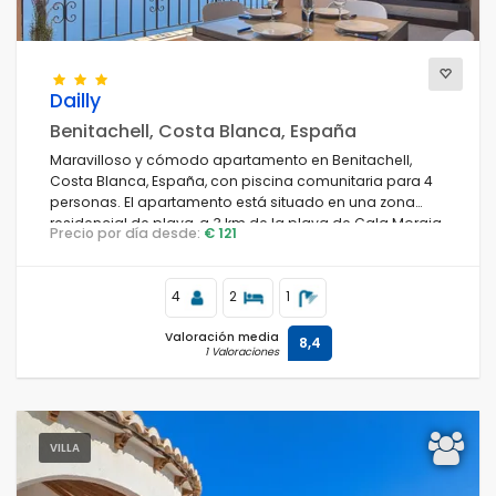
Condiciones
Dailly
Benitachell, Costa Blanca, España
Maravilloso y cómodo apartamento en Benitachell,
Costa Blanca, España, con piscina comunitaria para 4
Opciones
personas. El apartamento está situado en una zona
residencial de playa, a 3 km de la playa de Cala Moraig
Precio por día desde:
€ 121
y a 3 km de Poble Nou de Benitachell.
Distancias
4
2
1
Valoración media
8,4
1 Valoraciones
Confort
VILLA
Servicios