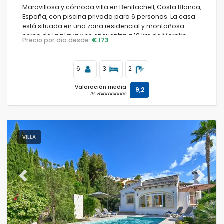
Maravillosa y cómoda villa en Benitachell, Costa Blanca,
España, con piscina privada para 6 personas. La casa
está situada en una zona residencial y montañosa
cerca de la playa y se encuentra a 10 km de Moraira.
Precio por día desde:
€ 173
6
3
2
Valoración media
9,2
16 Valoraciones
VILLA
Previous
Next