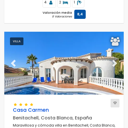
4
2
1
Valoración media
8,4
8 Valoraciones
VILLA
Previous
Next
Casa Carmen
Benitachell, Costa Blanca, España
Maravillosa y cómoda villa en Benitachell, Costa Blanca,