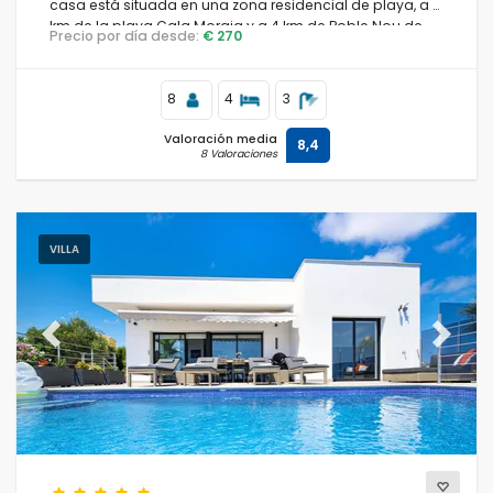
casa está situada en una zona residencial de playa, a 4
km de la playa Cala Moraig y a 4 km de Poble Nou de
Precio por día desde:
€ 270
Benitachell.
8
4
3
Valoración media
8,4
8 Valoraciones
VILLA
Previous
Next