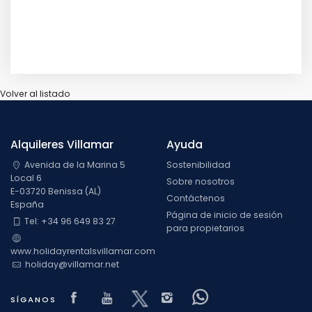
Volver al listado
Alquileres Villamar
Ayuda
Avenida de la Marina 5
Sostenibilidad
Local 6
Sobre nosotros
E-03720 Benissa (AL)
Contáctenos
España
Página de inicio de sesión
Tel: +34 96 649 83 27
para propietarios
www.holidayrentalsvillamar.com
holiday@villamar.net
Visit our Facebook page
Visit our youtube page
Visit our x page
Visit our isntagram 
Visit our Faceb
SÍGANOS