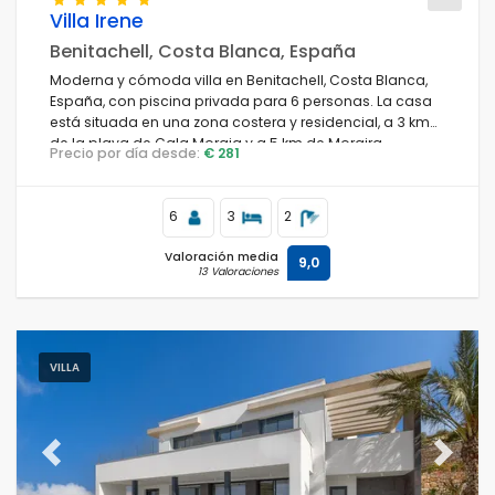
Villa Irene
Benitachell, Costa Blanca, España
Moderna y cómoda villa en Benitachell, Costa Blanca,
España, con piscina privada para 6 personas. La casa
está situada en una zona costera y residencial, a 3 km
de la playa de Cala Moraig y a 5 km de Moraira.
Precio por día desde:
€ 281
6
3
2
Valoración media
9,0
13 Valoraciones
VILLA
Previous
Next