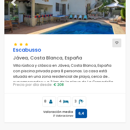
Previous
Next
Escabusso
Jávea, Costa Blanca, España
Villa rústica y clásica en Jávea, Costa Blanca, España
con piscina privada para 8 personas. La casa está
situada en una zona residencial de playa, cerca de
supermercados y a 3 km de la playa de La Granadella,
Precio por día desde:
€ 208
Jávea.
8
4
3
Valoración media
6,4
9 Valoraciones