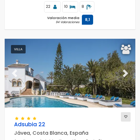
Los mejor puntuados
(42)
22
10
8
Propiedades de lujo
(18)
Valoración media
Fin de semana
8,1
(0)
94 Valoraciones
Del mes
(7)
Para la familia
(42)
Para las parejas
(0)
VILLA
Cerca de la playa
(7)
Area de playa
(13)
Cerca de campos de golf
(0)
Previous
Next
Cerca de pistas de esquí
(0)
En el área de la ciudad
(35)
En área rural
(5)
Madia pizarra
(0)
Descuentos especiales
(0)
Adsubia 22
Jávea, Costa Blanca, España