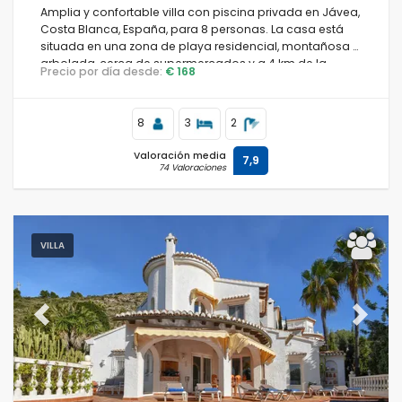
Amplia y confortable villa con piscina privada en Jávea,
Costa Blanca, España, para 8 personas. La casa está
situada en una zona de playa residencial, montañosa y
arbolada, cerca de supermercados y a 4 km de la
Precio por día desde:
€ 168
playa de La Granadella, Jávea.
8
3
2
Valoración media
7,9
74 Valoraciones
VILLA
Previous
Next