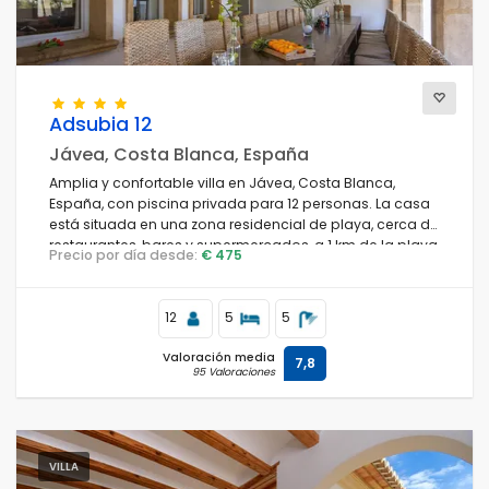
Adsubia 12
Jávea, Costa Blanca, España
Amplia y confortable villa en Jávea, Costa Blanca,
España, con piscina privada para 12 personas. La casa
está situada en una zona residencial de playa, cerca de
restaurantes, bares y supermercados, a 1 km de la playa
Precio por día desde:
€ 475
El Arenal, Jávea, y a 1 km del Mediterráneo, Jávea.
12
5
5
Valoración media
7,8
95 Valoraciones
VILLA