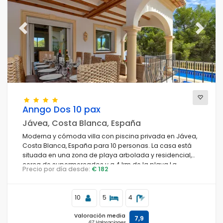
Previous
Next
Anngo Dos 10 pax
Jávea, Costa Blanca, España
Moderna y cómoda villa con piscina privada en Jávea,
Costa Blanca, España para 10 personas. La casa está
situada en una zona de playa arbolada y residencial,
cerca de supermercados y a 4 km de la playa La
Precio por día desde:
€ 182
Granadella, Jávea.
10
5
4
Valoración media
7,9
67 Valoraciones