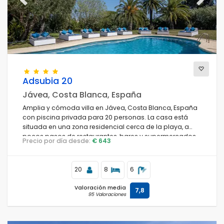
Previous
Next
Adsubia 20
Jávea, Costa Blanca, España
Amplia y cómoda villa en Jávea, Costa Blanca, España
con piscina privada para 20 personas. La casa está
situada en una zona residencial cerca de la playa, a
pocos pasos de restaurantes, bares y supermercados,
Precio por día desde:
€ 643
a 1 km de la playa de El Arenal, Jávea, y a 1 km del Mar
Mediterráneo, Jávea.
20
8
6
Valoración media
7,8
95 Valoraciones