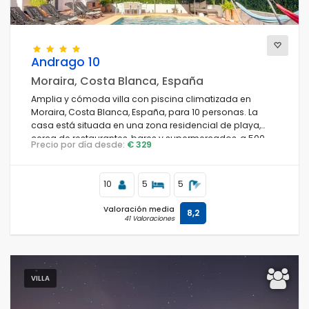
Andrago 10
Moraira, Costa Blanca, España
Amplia y cómoda villa con piscina climatizada en
Moraira, Costa Blanca, España, para 10 personas. La
casa está situada en una zona residencial de playa,
cerca de restaurantes, bares y supermercados, a 500
Precio por día desde:
€ 329
metros de la playa de Cala Andrago y a 0,5 km del mar
Mediterráneo.
10
5
5
Valoración media
8,2
41 Valoraciones
VILLA