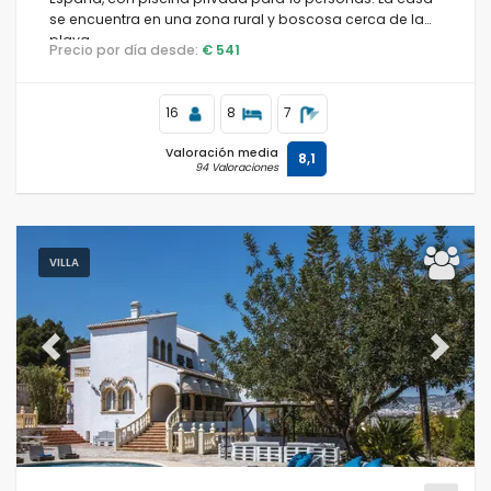
se encuentra en una zona rural y boscosa cerca de la
playa.
Precio por día desde:
€ 541
16
8
7
Valoración media
8,1
94 Valoraciones
VILLA
Previous
Next