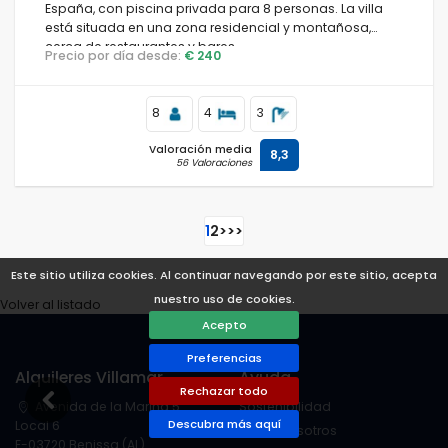
España, con piscina privada para 8 personas. La villa
está situada en una zona residencial y montañosa,
cerca de restaurantes y bares.
Precio por día desde:
€ 240
8
4
3
Valoración media
8,3
56 Valoraciones
1
2
>
>>
Este sitio utiliza cookies. Al continuar navegando por este sitio, acepta
nuestro uso de cookies.
Volver al listado
Acepto
Preferencias
Alquileres Villamar
Ayuda
Rechazar todo
Avenida de la Marina 5
Sostenibilidad
Descubra más aquí
Local 6
Sobre nosotros
E-03720 Benissa (AL)