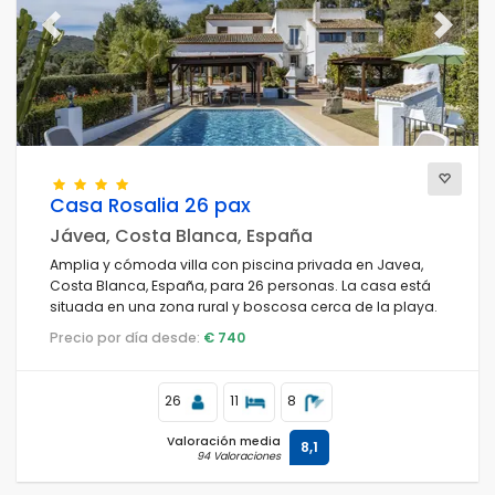
Previous
Next
Para la familia
Limpiar filtros
Servicios populares
Casa Rosalia 26 pax
Jávea, Costa Blanca, España
Amplia y cómoda villa con piscina privada en Javea,
Costa Blanca, España, para 26 personas. La casa está
Condiciones
situada en una zona rural y boscosa cerca de la playa.
Precio por día desde:
€ 740
Opciones
26
11
8
Valoración media
8,1
94 Valoraciones
Distancias