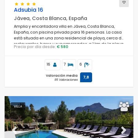
Adsubia 16
Jávea, Costa Blanca, España
Amplia y encantadora villa en Jávea, Costa Blanca,
España, con piscina privada para 16 personas. La casa
está situada en una zona residencial de playa, cerca de
restaurantes, bares y supermercados, a 1 km de la playa
Precio por día desde:
€ 580
El Arenal de Jávea y a 1 km del Mar Mediterráneo, Jávea.
16
7
6
Valoración media
7,8
95 Valoraciones
VILLA
Previous
Next