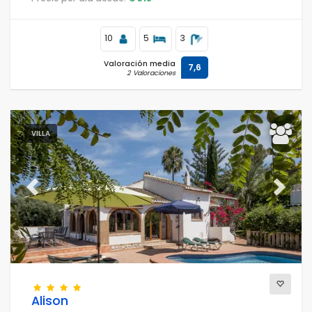
Moraira.
10
5
3
Valoración media
7,6
2 Valoraciones
VILLA
Previous
Next
Alison