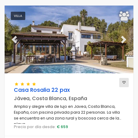
VILLA
Confort
Previous
Next
Servicios
Vistas
Casa Rosalia 22 pax
Jávea, Costa Blanca, España
Categorías adicionales
Amplia y alegre villa de lujo en Javea, Costa Blanca,
España, con piscina privada para 22 personas. La villa
Su última visita
(0)
se encuentra en una zona rural y boscosa cerca de la
Sus favoritos
playa.
(0)
Precio por día desde:
€ 659
Novedades
(1)