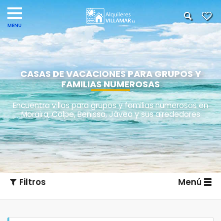
CASAS DE VACACIONES PARA GRUPOS Y
FAMILIAS NUMEROSAS
Encuentra villas para grupos y familias numerosas en
Moraira, Calpe, Benissa, Jávea y sus alrededores
Filtros
Menú