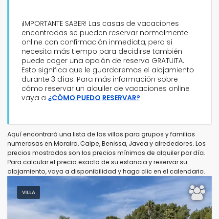
¡IMPORTANTE SABER! Las casas de vacaciones
encontradas se pueden reservar normalmente
online con confirmación inmediata, pero si
necesita más tiempo para decidirse también
Tipo de alojamiento
puede coger una opción de reserva GRATUITA.
Esto significa que le guardaremos el alojamiento
durante 3 días. Para más información sobre
Personas
cómo reservar un alquiler de vacaciones online
vaya a
¿CÓMO PUEDO RESERVAR?
Dormitorios
Aquí encontrará una lista de las villas para grupos y familias
numerosas en Moraira, Calpe, Benissa, Javea y alrededores. Los
Cuartos de baño
precios mostrados son los precios mínimos de alquiler por día.
Para calcular el precio exacto de su estancia y reservar su
alojamiento, vaya a disponibilidad y haga clic en el calendario.
VILLA
Su selección
(42)