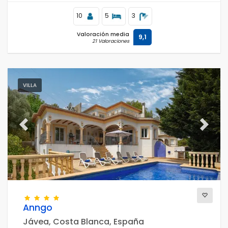
10
5
3
Valoración media
9,1
21 Valoraciones
VILLA
Previous
Next
Anngo
Jávea, Costa Blanca, España