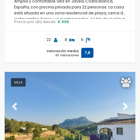
Amplia y confortable villa en Jávea, Costa Blanca,
España, con piscina privada para 22 personas. La casa
está situada en una zona residencial de playa, cerca de
restaurantes, bares y supermercados, a 1 km de la playa
Precio por día desde:
€ 696
de El Arenal, Jávea, y a 1 km del Mediterráneo, Jávea.
22
8
6
Valoración media
7,8
95 Valoraciones
VILLA
Previous
Next