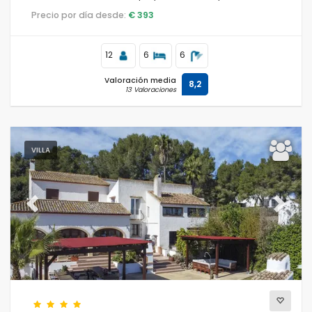
Precio por día desde:
€ 393
12
6
6
Valoración media
8,2
13 Valoraciones
VILLA
Previous
Next