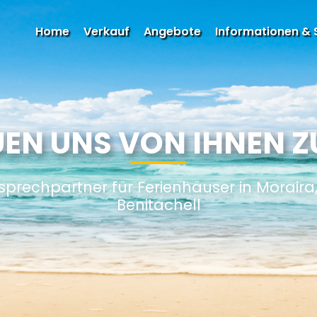
Home
Verkauf
Angebote
Informationen & 
UEN UNS VON IHNEN Z
nsprechpartner für Ferienhäuser in Moraira
Benitachell