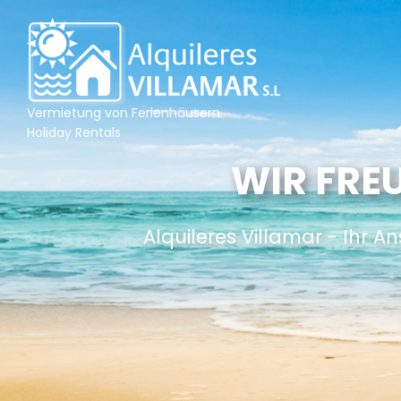
Vermietung von Ferienhäusern
Holiday Rentals
WIR FRE
Alquileres Villamar - Ihr A