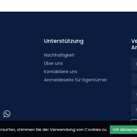
Unterstützung
V
A
Nachhaltigkeit
Über uns
Kontaktiere uns
Tit
Anmeldeseite für Eigentümer
ebook page
 youtube page
 our x page
Visit our isntagram page
Visit our Facebowhatsappok page
ersurfen, stimmen Sie der Verwendung von Cookies zu.
Ich akzepti