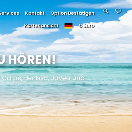
Services
Kontakt
Option Bestätigen
Kartenansicht
€ Euro
U HÖREN!
, Calpe, Benissa, Javea und