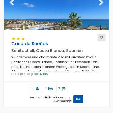
Previous
Next
Casa de Sueños
Benitachell, Costa Blanca, Spanien
Wunderbare und charmante Villa mit privatem Pool in
Benitachell, Costa Blanca, Spanien für 6 Personen. Das
Haus befindet sich in einem Wohngebiet in Strandnähe,
3 km vom Strand Cala Moraig und 3 km von Poble Nou
Preis pro Tag ab:
€ 180
de Benitachell entfernt.
6
3
3
Durchschnittliche Bewertung
8,3
9 Bewertungen