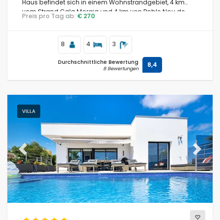
Haus befindet sich in einem Wohnstrandgebiet, 4 km
vom Strand Cala Moraig und 4 km von Poble Nou de
Preis pro Tag ab:
€ 270
Benitachell entfernt.
8
4
3
Durchschnittliche Bewertung
8,4
8 Bewertungen
VILLA
Previous
Next