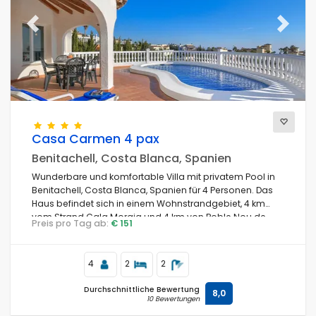
Previous
Next
Ausblick
Weitere Kategorien
Casa Carmen 4 pax
Benitachell, Costa Blanca, Spanien
Wunderbare und komfortable Villa mit privatem Pool in
Benitachell, Costa Blanca, Spanien für 4 Personen. Das
Haus befindet sich in einem Wohnstrandgebiet, 4 km
vom Strand Cala Moraig und 4 km von Poble Nou de
Preis pro Tag ab:
€ 151
Benitachell entfernt.
4
2
2
Durchschnittliche Bewertung
8,0
10 Bewertungen