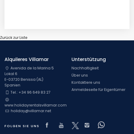
Zurück zur Liste
Alquileres Villamar
Unterstützung
Avenida de la Marina 5
Nachhaltigkeit
Lokal 6
Über uns
E-03720 Benissa (AL)
Kontaktiere uns
Spanien
Anmeldeseite für Eigentümer
Tel.: +34 96 649 83 27
www.holidayrentalsvillamar.com
holiday@villamar.net
Visit our Facebook page
Visit our youtube page
Visit our x page
Visit our isnta
Visit our 
FOLGEN SIE UNS