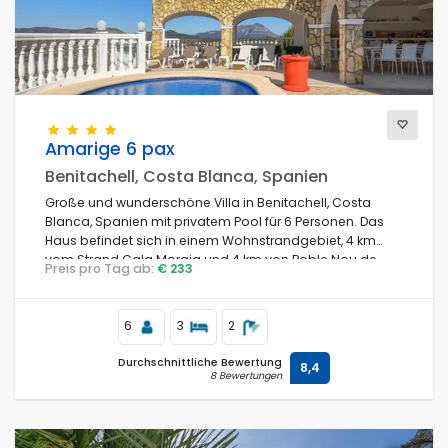
Amarige 6 pax
Benitachell, Costa Blanca, Spanien
Große und wunderschöne Villa in Benitachell, Costa
Blanca, Spanien mit privatem Pool für 6 Personen. Das
Haus befindet sich in einem Wohnstrandgebiet, 4 km
vom Strand Cala Moraig und 4 km von Poble Nou de
Preis pro Tag ab:
€ 233
Benitachell entfernt.
6
3
2
Durchschnittliche Bewertung
8,4
8 Bewertungen