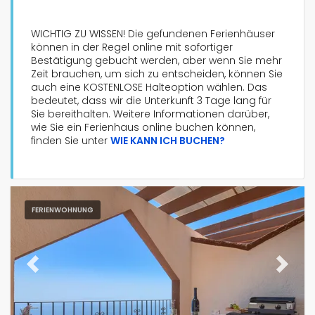
WICHTIG ZU WISSEN! Die gefundenen Ferienhäuser
können in der Regel online mit sofortiger
Bestätigung gebucht werden, aber wenn Sie mehr
Zeit brauchen, um sich zu entscheiden, können Sie
Art der Unterkunft
auch eine KOSTENLOSE Halteoption wählen. Das
bedeutet, dass wir die Unterkunft 3 Tage lang für
Sie bereithalten. Weitere Informationen darüber,
Personen
wie Sie ein Ferienhaus online buchen können,
finden Sie unter
WIE KANN ICH BUCHEN?
Schlafzimmer
Badezimmer
FERIENWOHNUNG
Previous
Next
Beliebte Dienste