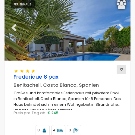
FERIENHAUS
Previous
Next
Frederique 8 pax
Benitachell, Costa Blanca, Spanien
Großes und komfortables Ferienhaus mit privatem Pool
in Benitachell, Costa Blanca, Spanien für 8 Personen. Das
Haus befindet sich in einem Wohngebiet in Strandnähe
und ist 5 km von Xàbia entfernt.
Preis pro Tag ab:
€ 245
8
4
3