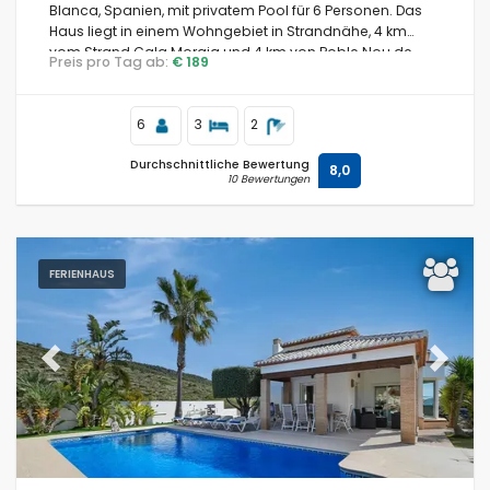
Blanca, Spanien, mit privatem Pool für 6 Personen. Das
Haus liegt in einem Wohngebiet in Strandnähe, 4 km
vom Strand Cala Moraig und 4 km von Poble Nou de
Preis pro Tag ab:
€ 189
Benitachell entfernt.
6
3
2
Durchschnittliche Bewertung
8,0
10 Bewertungen
FERIENHAUS
Previous
Next