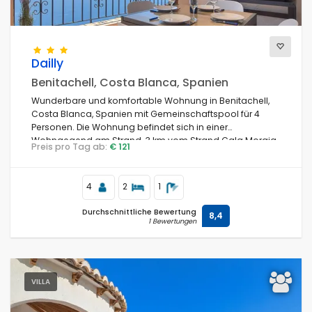
Bedingungen
Dailly
Benitachell, Costa Blanca, Spanien
Wunderbare und komfortable Wohnung in Benitachell,
Costa Blanca, Spanien mit Gemeinschaftspool für 4
Filter
Personen. Die Wohnung befindet sich in einer
Wohngegend am Strand, 3 km vom Strand Cala Moraig
Preis pro Tag ab:
€ 121
und 3 km von Poble Nou de Benitachell entfernt.
Entfernungen
4
2
1
Durchschnittliche Bewertung
8,4
1 Bewertungen
Reviews
VILLA
Service