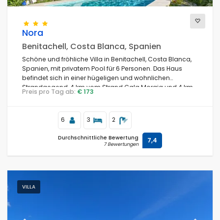
Nora
Benitachell, Costa Blanca, Spanien
Schöne und fröhliche Villa in Benitachell, Costa Blanca,
Spanien, mit privatem Pool für 6 Personen. Das Haus
befindet sich in einer hügeligen und wohnlichen
Strandgegend, 4 km vom Strand Cala Moraig und 4 km
Preis pro Tag ab:
€ 173
von Moraira entfernt.
6
3
2
Durchschnittliche Bewertung
7,4
7 Bewertungen
VILLA