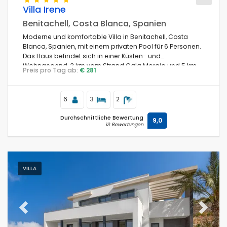
Villa Irene
Benitachell, Costa Blanca, Spanien
Moderne und komfortable Villa in Benitachell, Costa
Blanca, Spanien, mit einem privaten Pool für 6 Personen.
Das Haus befindet sich in einer Küsten- und
Wohngegend, 3 km vom Strand Cala Moraig und 5 km
Preis pro Tag ab:
€ 281
von Moraira entfernt.
6
3
2
Durchschnittliche Bewertung
9,0
13 Bewertungen
VILLA
Previous
Next