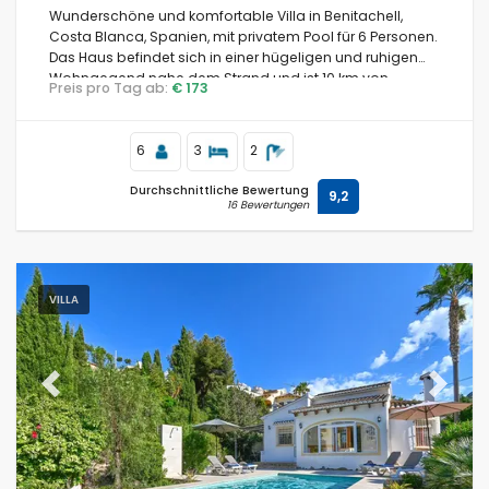
Wunderschöne und komfortable Villa in Benitachell,
Costa Blanca, Spanien, mit privatem Pool für 6 Personen.
Das Haus befindet sich in einer hügeligen und ruhigen
Wohngegend nahe dem Strand und ist 10 km von
Preis pro Tag ab:
€ 173
Moraira entfernt.
6
3
2
Durchschnittliche Bewertung
9,2
16 Bewertungen
VILLA
Previous
Next