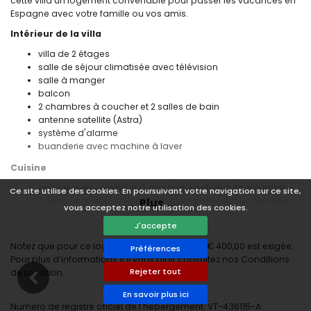
cette villa un logement convenable pour passer les vacances en
Espagne avec votre famille ou vos amis.
Intérieur de la villa
villa de 2 étages
salle de séjour climatisée avec télévision
salle à manger
balcon
2 chambres à coucher et 2 salles de bain
antenne satellite (Astra)
système d'alarme
buanderie avec machine à laver
Cuisine
cuisine avec cuisinière à gaz, four électrique, four à micro-
Ce site utilise des cookies. En poursuivant votre navigation sur ce site,
ondes, lave-vaisselle, réfrigérateur-congélateur, cafetière
Plus...
vous acceptez notre utilisation des cookies.
électrique, bouilloire et grille-pain
J'accepte
Chambres à coucher et salles de bain
Notez que pour ce logement une caution de € 400,00 est exigée.
Préférences
chambre à coucher climatisée avec lit double et salle de
Pour plus d’informations s’il vous plaît consultez nos Conditions
bain en suite
Rejeter tout
de Location.
chambre à coucher climatisée avec lit double
En savoir plus ici
salle de bain en suite avec douche
Numero de registre oficiel de l'hebergement: VT-436115-A
salle de bain avec douche aménagée dans une baignoire