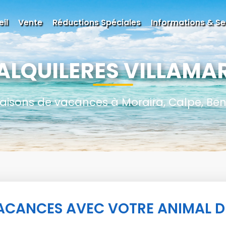
il
Vente
Réductions Spéciales
Informations & Se
ALQUILERES VILLAMA
aisons de vacances à Moraira, Calpe, Beni
ACANCES AVEC VOTRE ANIMAL 