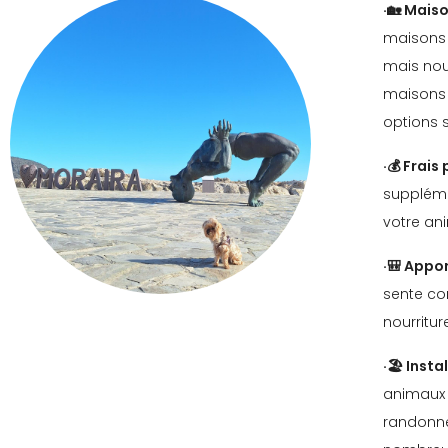
·🏡 Mais
maisons 
mais nou
maisons 
options s
·💰 Frais
suppléme
votre an
·🎒 Appor
sente co
nourriture
·🏖️ Insta
animaux 
randonné