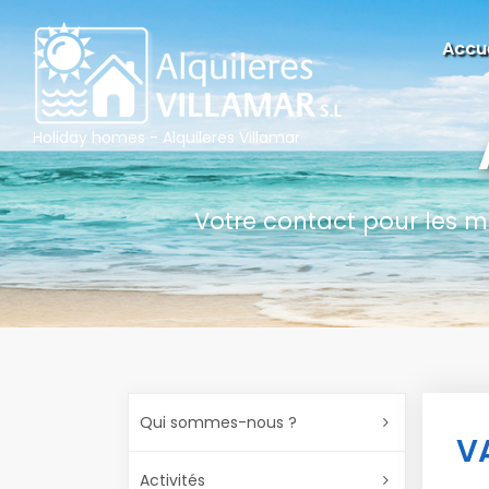
Accue
Holiday homes - Alquileres Villamar
Votre contact pour les m
Qui sommes-nous ?
V
Activités