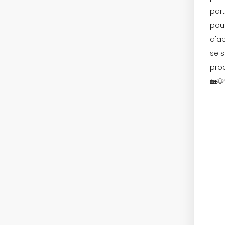
part
pour
d'ap
se 
pro
🏡🐶