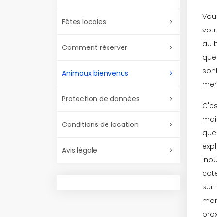
Vou
Fêtes locales
vot
au b
Comment réserver
que 
sont
Animaux bienvenus
mem
Protection de données
C'e
mai
Conditions de location
que 
expl
Avis légale
ino
côt
sur 
mom
prox