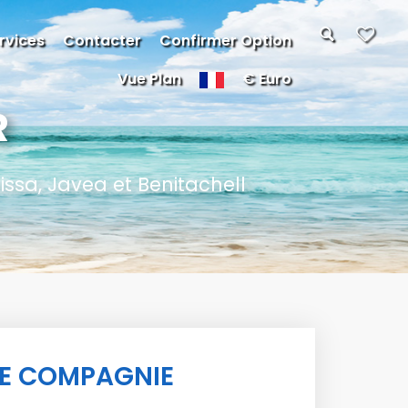
rvices
Contacter
Confirmer Option
Vue Plan
€ Euro
R
ssa, Javea et Benitachell
DE COMPAGNIE